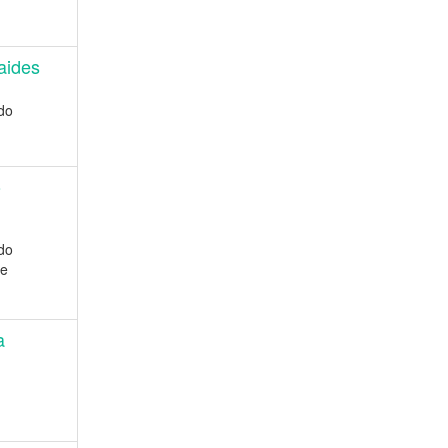
aides
do
o
do
de
a