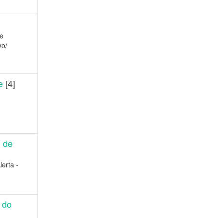
e
vo/
e
[4]
l de
erta -
 do