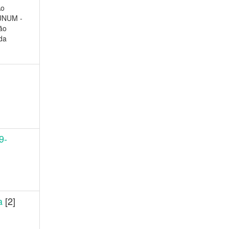
Ao
UNUM -
ão
da
9-
a
[2]