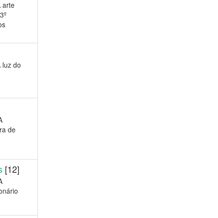
 arte
 3º
os
 luz do
A
ra de
s
[12]
A
onário