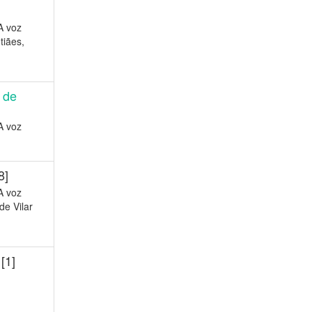
A voz
tiães,
 de
A voz
8]
A voz
de Vilar
[1]