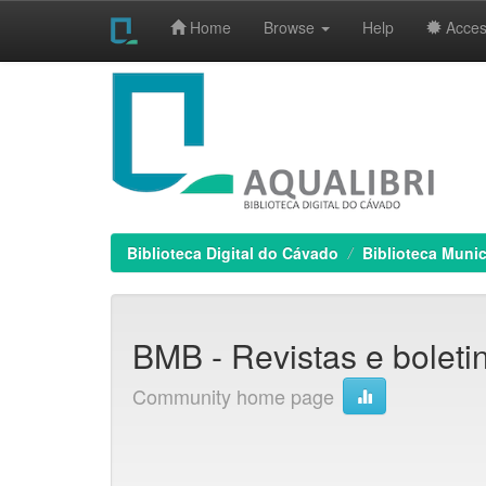
Home
Browse
Help
Access
Skip
navigation
Biblioteca Digital do Cávado
Biblioteca Munic
BMB - Revistas e boletin
Community home page