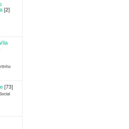
o
a
[2]
Vila
.
rtinho
be
[73]
Social