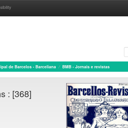
ibility
ipal de Barcelos - Barceliana
BMB - Jornais e revistas
s : [368]