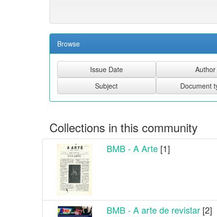
Browse
Collections in this community
BMB - A Arte
[1]
BMB - A arte de revistar
[2]