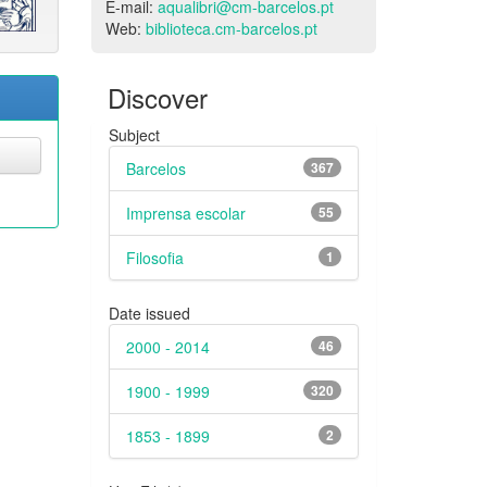
E-mail:
aqualibri@cm-barcelos.pt
Web:
biblioteca.cm-barcelos.pt
Discover
Subject
Barcelos
367
Imprensa escolar
55
Filosofia
1
Date issued
2000 - 2014
46
1900 - 1999
320
1853 - 1899
2