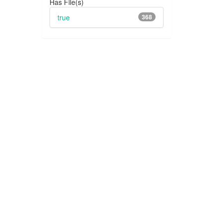
Has File(s)
true
368