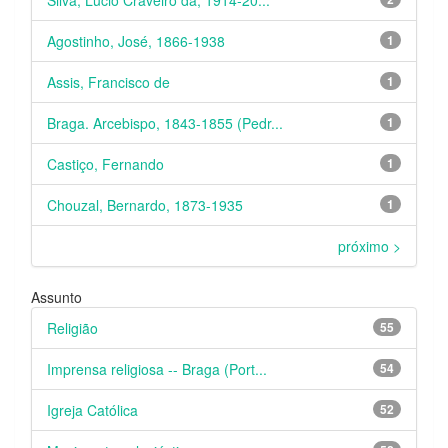
Silva, Lúcio Craveiro da, 1914-20...
Agostinho, José, 1866-1938
1
Assis, Francisco de
1
Braga. Arcebispo, 1843-1855 (Pedr...
1
Castiço, Fernando
1
Chouzal, Bernardo, 1873-1935
1
próximo >
Assunto
Religião
55
Imprensa religiosa -- Braga (Port...
54
Igreja Católica
52