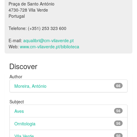
Praça de Santo António
4730-728 Vila Verde
Portugal
Telefone: (+351) 253 323 600
E-mail:
aqualibri@cm-vilaverde.pt
Web:
www.cm-vilaverde.pt/biblioteca
Discover
Author
Moreira, António
66
Subject
Aves
56
Ornitologia
56
Vila Verde
50