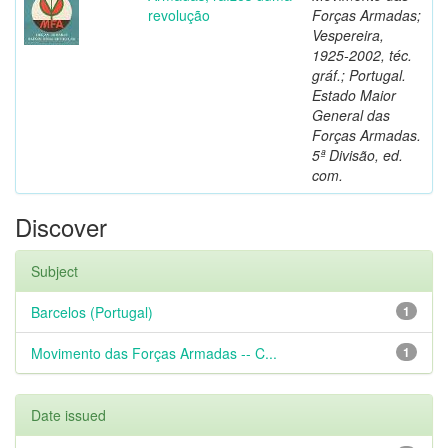
revolução
Forças Armadas;
Vespereira,
1925-2002, téc.
gráf.; Portugal.
Estado Maior
General das
Forças Armadas.
5ª Divisão, ed.
com.
Discover
Subject
Barcelos (Portugal)
1
Movimento das Forças Armadas -- C...
1
Date issued