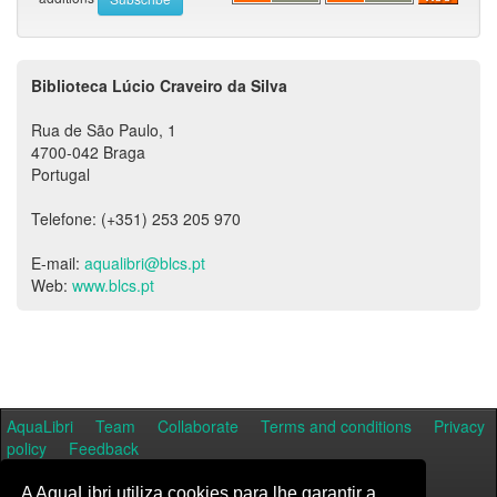
Biblioteca Lúcio Craveiro da Silva
Rua de São Paulo, 1
4700-042 Braga
Portugal
Telefone: (+351) 253 205 970
E-mail:
aqualibri@blcs.pt
Web:
www.blcs.pt
AquaLibri
Team
Collaborate
Terms and conditions
Privacy
policy
Feedback
A AquaLibri utiliza cookies para lhe garantir a