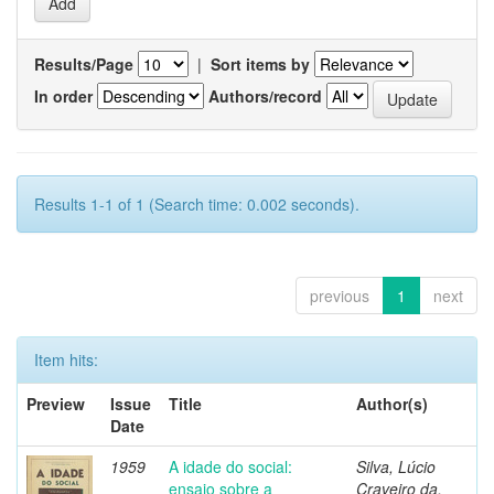
Results/Page
|
Sort items by
In order
Authors/record
Results 1-1 of 1 (Search time: 0.002 seconds).
previous
1
next
Item hits:
Preview
Issue
Title
Author(s)
Date
1959
A idade do social:
Silva, Lúcio
ensaio sobre a
Craveiro da,