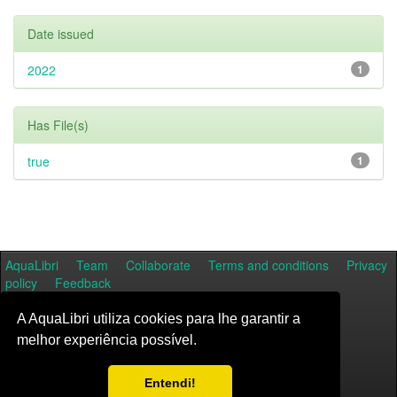
Date issued
2022
1
Has File(s)
true
1
AquaLibri
Team
Collaborate
Terms and conditions
Privacy
policy
Feedback
A AquaLibri utiliza cookies para lhe garantir a
melhor experiência possível.
Entendi!