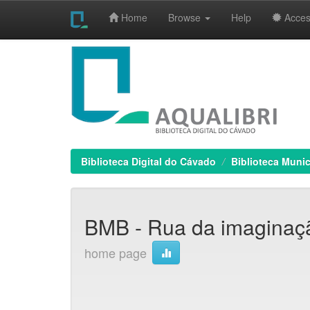
Home
Browse
Help
Access
Skip
navigation
Biblioteca Digital do Cávado
Biblioteca Munic
BMB - Rua da imaginaçã
home page