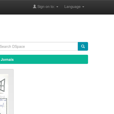
Sign on to:
Language
 Jornais