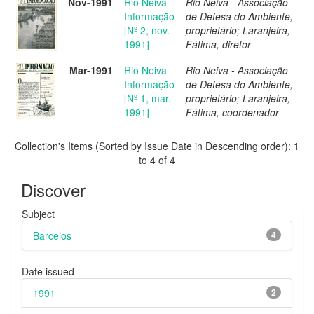
Nov-1991
Rio Neiva
Rio Neiva - Associação
Informação
de Defesa do Ambiente,
[Nº 2, nov.
proprietário; Laranjeira,
1991]
Fátima, diretor
Mar-1991
Rio Neiva
Rio Neiva - Associação
Informação
de Defesa do Ambiente,
[Nº 1, mar.
proprietário; Laranjeira,
1991]
Fátima, coordenador
Collection's Items (Sorted by Issue Date in Descending order): 1
to 4 of 4
Discover
Subject
Barcelos
4
Date issued
1991
2