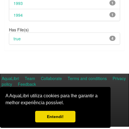
1993
1
1994
1
Has File(s)
true
4
AquaLibri
Team
Collaborate
Terms and conditions
Privacy
policy
Feedback
A AquaLibri utiliza cookies para lhe garantir a
melhor experiência possível.
Entendi!