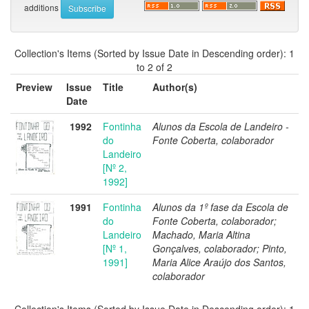
additions
Collection's Items (Sorted by Issue Date in Descending order): 1
to 2 of 2
Preview
Issue
Title
Author(s)
Date
1992
Fontinha
Alunos da Escola de Landeiro -
do
Fonte Coberta, colaborador
Landeiro
[Nº 2,
1992]
1991
Fontinha
Alunos da 1º fase da Escola de
do
Fonte Coberta, colaborador;
Landeiro
Machado, Maria Altina
[Nº 1,
Gonçalves, colaborador; Pinto,
1991]
Maria Alice Araújo dos Santos,
colaborador
Collection's Items (Sorted by Issue Date in Descending order): 1