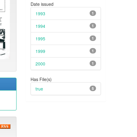
Date issued
1993
1
1994
1
1995
1
1999
1
2000
1
Has File(s)
true
5