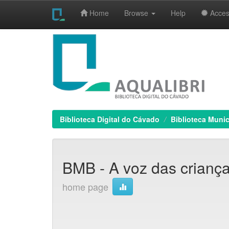
Home
Browse
Help
Access
Skip
navigation
Biblioteca Digital do Cávado
Biblioteca Munic
BMB - A voz das criança
home page