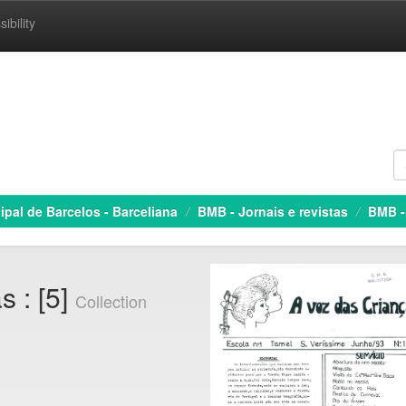
ibility
ipal de Barcelos - Barceliana
BMB - Jornais e revistas
BMB -
s : [5]
Collection