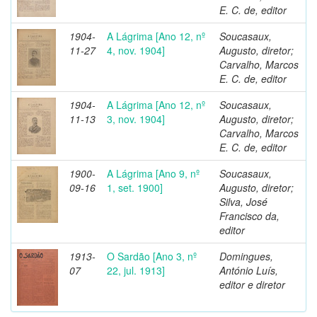
E. C. de, editor
1904-
A Lágrima [Ano 12, nº
Soucasaux,
11-27
4, nov. 1904]
Augusto, diretor;
Carvalho, Marcos
E. C. de, editor
1904-
A Lágrima [Ano 12, nº
Soucasaux,
11-13
3, nov. 1904]
Augusto, diretor;
Carvalho, Marcos
E. C. de, editor
1900-
A Lágrima [Ano 9, nº
Soucasaux,
09-16
1, set. 1900]
Augusto, diretor;
Silva, José
Francisco da,
editor
1913-
O Sardão [Ano 3, nº
Domingues,
07
22, jul. 1913]
António Luís,
editor e diretor