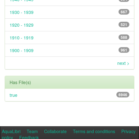
1930 - 1939
667
1920 - 1929
521
1910 - 1919
588
1900 - 1909
961
next >
Has File(s)
true
6946
AquaLibri
Team
Collaborate
Terms and conditions
Privacy
policy
Feedback