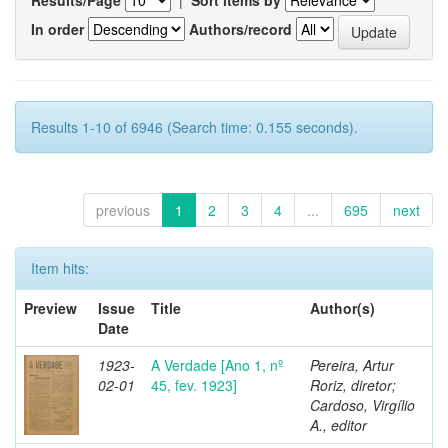
In order
Authors/record
Results 1-10 of 6946 (Search time: 0.155 seconds).
previous
1
2
3
4
...
695
next
Item hits:
Preview
Issue
Title
Author(s)
Date
1923-
A Verdade [Ano 1, nº
Pereira, Artur
02-01
45, fev. 1923]
Roriz, diretor;
Cardoso, Virgílio
A., editor