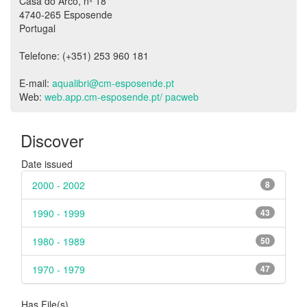
Casa do Arco, nº 18
4740-265 Esposende
Portugal
Telefone: (+351) 253 960 181
E-mail:
aqualibri@cm-esposende.pt
Web:
web.app.cm-esposende.pt/ pacweb
Discover
Date issued
2000 - 2002
8
1990 - 1999
43
1980 - 1989
50
1970 - 1979
47
Has File(s)