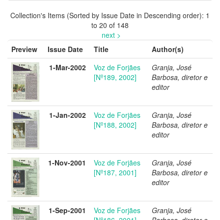
Collection's Items (Sorted by Issue Date in Descending order): 1
to 20 of 148
next >
Preview
Issue Date
Title
Author(s)
1-Mar-2002
Voz de Forjães
Granja, José
[Nº189, 2002]
Barbosa, diretor e
editor
1-Jan-2002
Voz de Forjães
Granja, José
[Nº188, 2002]
Barbosa, diretor e
editor
1-Nov-2001
Voz de Forjães
Granja, José
[Nº187, 2001]
Barbosa, diretor e
editor
1-Sep-2001
Voz de Forjães
Granja, José
[Nº186, 2001]
Barbosa, diretor e