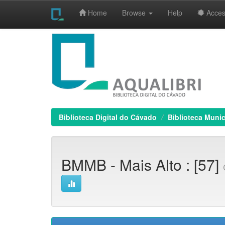
Home
Browse
Help
Access
Skip
navigation
Biblioteca Digital do Cávado
Biblioteca Muni
BMMB - Mais Alto : [57]