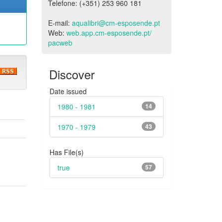
Telefone: (+351) 253 960 181
E-mail:
aqualibri@cm-esposende.pt
Web:
web.app.cm-esposende.pt/
pacweb
Discover
Date issued
1980 - 1981
14
1970 - 1979
43
Has File(s)
true
57