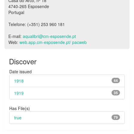
Casa do Arco, nº 18
4740-265 Esposende
Portugal
Telefone: (+351) 253 960 181
E-mail:
aqualibri@cm-esposende.pt
Web:
web.app.cm-esposende.pt/ pacweb
Discover
Date issued
1918
44
1919
35
Has File(s)
true
79