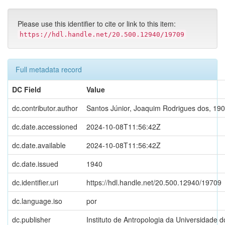
Please use this identifier to cite or link to this item:
https://hdl.handle.net/20.500.12940/19709
Full metadata record
DC Field
Value
dc.contributor.author
Santos Júnior, Joaquim Rodrigues dos, 19
dc.date.accessioned
2024-10-08T11:56:42Z
dc.date.available
2024-10-08T11:56:42Z
dc.date.issued
1940
dc.identifier.uri
https://hdl.handle.net/20.500.12940/19709
dc.language.iso
por
dc.publisher
Instituto de Antropologia da Universidade d