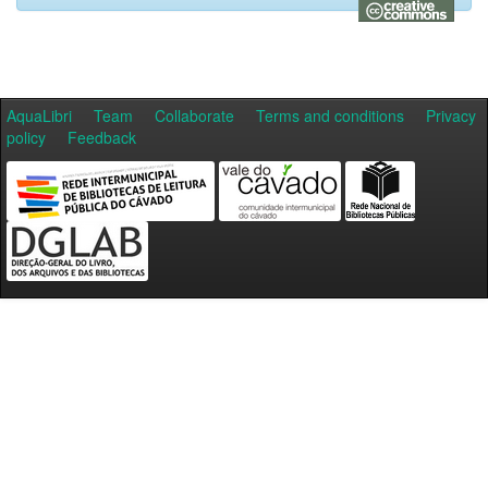
AquaLibri
Team
Collaborate
Terms and conditions
Privacy
policy
Feedback