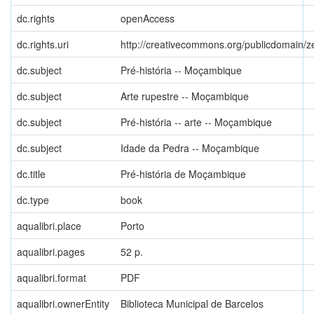
dc.rights
openAccess
dc.rights.uri
http://creativecommons.org/publicdomain/ze
dc.subject
Pré-história -- Moçambique
dc.subject
Arte rupestre -- Moçambique
dc.subject
Pré-história -- arte -- Moçambique
dc.subject
Idade da Pedra -- Moçambique
dc.title
Pré-história de Moçambique
dc.type
book
aqualibri.place
Porto
aqualibri.pages
52 p.
aqualibri.format
PDF
aqualibri.ownerEntity
Biblioteca Municipal de Barcelos