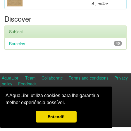
A., editor
Discover
Subject
Barcelos
40
AquaLibri
Team
Collaborate
Terms and conditions
Privacy
policy
Feedback
A AquaLibri utiliza cookies para lhe garantir a
melhor experiência possível.
Entendi!