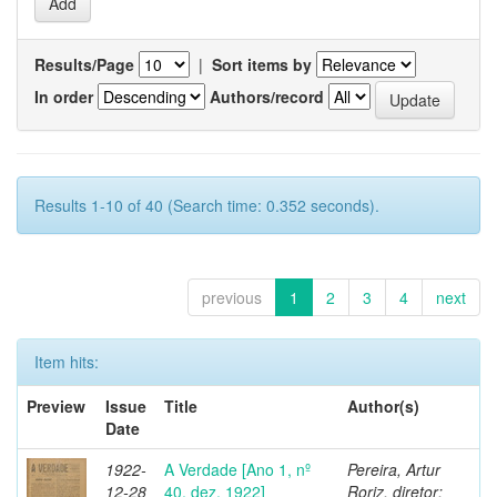
Results/Page
|
Sort items by
In order
Authors/record
Results 1-10 of 40 (Search time: 0.352 seconds).
previous
1
2
3
4
next
Item hits:
Preview
Issue
Title
Author(s)
Date
1922-
A Verdade [Ano 1, nº
Pereira, Artur
12-28
40, dez. 1922]
Roriz, diretor;