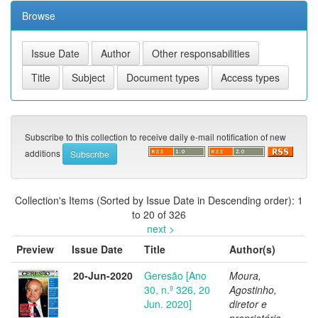
Browse
Subscribe to this collection to receive daily e-mail notification of new
additions
Collection's Items (Sorted by Issue Date in Descending order): 1
to 20 of 326
next >
Preview
Issue Date
Title
Author(s)
20-Jun-2020
Geresão [Ano
Moura,
30, n.º 326, 20
Agostinho,
Jun. 2020]
diretor e
proprietário