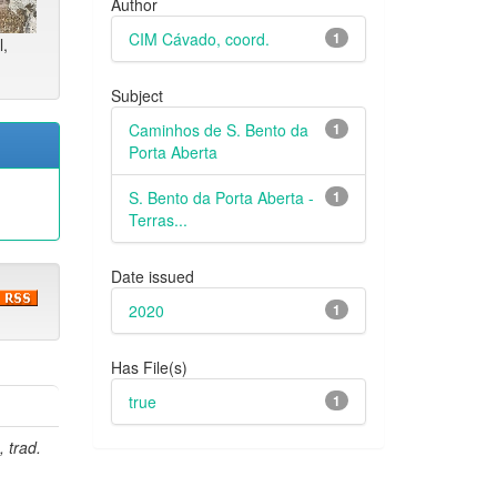
Author
CIM Cávado, coord.
1
l,
Subject
Caminhos de S. Bento da
1
Porta Aberta
S. Bento da Porta Aberta -
1
Terras...
Date issued
2020
1
Has File(s)
true
1
, trad.