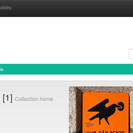
ibility
do
 [1]
Collection home