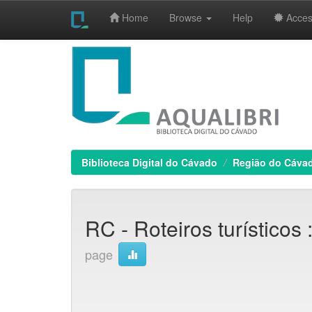
Home
Browse
Help
Access
Skip
navigation
Biblioteca Digital do Cávado
Região do Cáva
RC - Roteiros turísticos :
page