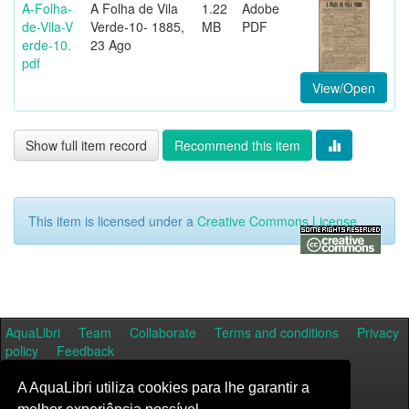
A-Folha-
A Folha de Vila
1.22
Adobe
de-Vila-V
Verde-10- 1885,
MB
PDF
erde-10.
23 Ago
pdf
View/Open
Show full item record
Recommend this item
This item is licensed under a
Creative Commons License
AquaLibri
Team
Collaborate
Terms and conditions
Privacy
policy
Feedback
A AquaLibri utiliza cookies para lhe garantir a