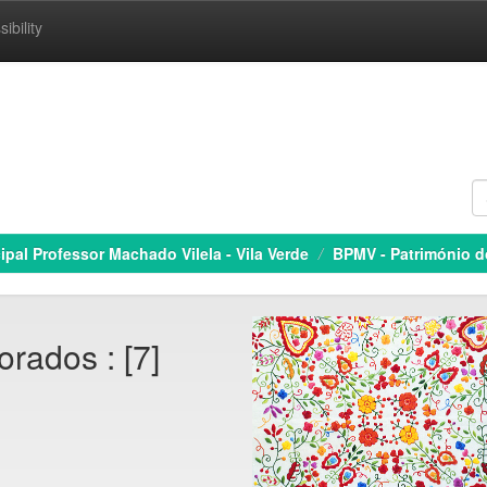
ibility
ipal Professor Machado Vilela - Vila Verde
BPMV - Património 
ados : [7]