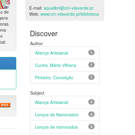
E-mail:
aqualibri@cm-vilaverde.pt
ou de
Web:
www.cm-vilaverde.pt/biblioteca
gens
oras.
rma
Discover
do
cal.
Author
Aliança Artesanal
1
Cunha, Mário Vilhena
1
Pinheiro, Conceição
1
Subject
Aliança Artesanal
4
Lenços de Namorados
4
Lenços de namorados
3