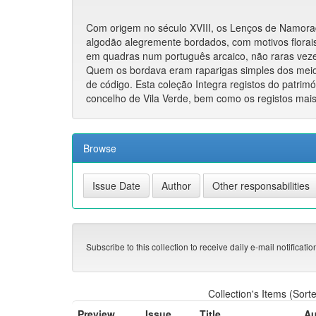
Com origem no século XVIII, os Lenços de Namorad
algodão alegremente bordados, com motivos florai
em quadras num português arcaico, não raras vezes
Quem os bordava eram raparigas simples dos meios
de código. Esta coleção Integra registos do patrimón
concelho de Vila Verde, bem como os registos mais
Browse
Subscribe to this collection to receive daily e-mail notificati
Collection's Items (Sort
Preview
Issue
Title
Au