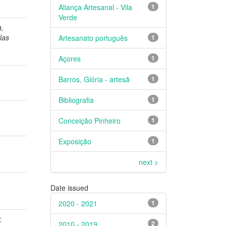
Aliança Artesanal - Vila
1
Verde
a,
ias
Artesanato português
1
Açores
1
Barros, Glória - artesã
1
Bibliografia
1
Conceição Pinheiro
1
Exposição
1
next >
Date issued
2020 - 2021
1
;
2010 - 2019
2