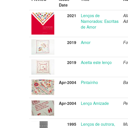
Date
2021
Lenços de
Al
Namorados: Escritas
Ad
de Amor
2019
Amor
Fo
2019
Aceita este lenço
Fo
Apr-2004
Pintaínho
Ba
Apr-2004
Lenço Amizade
Pe
1995
Lenços de outrora,
Mu