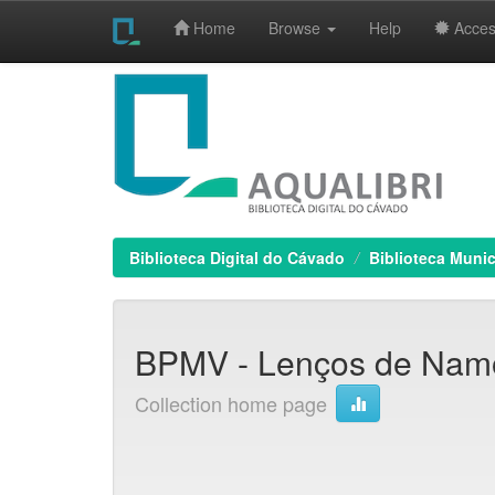
Home
Browse
Help
Access
Skip
navigation
Biblioteca Digital do Cávado
Biblioteca Munic
BPMV - Lenços de Namor
Collection home page