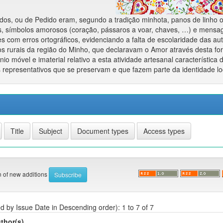
os, ou de Pedido eram, segundo a tradição minhota, panos de linho 
s, símbolos amorosos (coração, pássaros a voar, chaves, …) e mensa
 com erros ortográficos, evidenciando a falta de escolaridade das aut
 rurais da região do Minho, que declaravam o Amor através desta fo
io móvel e imaterial relativo a esta atividade artesanal característica 
 representativos que se preservam e que fazem parte da identidade lo
on of new additions
ed by Issue Date in Descending order): 1 to 7 of 7
thor(s)