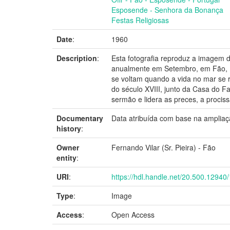
Esposende - Senhora da Bonança
Festas Religiosas
Date
:
1960
Description
:
Esta fotografia reproduz a imagem 
anualmente em Setembro, em Fão, E
se voltam quando a vida no mar se 
do século XVIII, junto da Casa do F
sermão e lidera as preces, a proci
Documentary
Data atribuída com base na ampliaçã
history
:
Owner
Fernando Vilar (Sr. Pieira) - Fão
entity
:
URI
:
https://hdl.handle.net/20.500.12940
Type
:
Image
Access
:
Open Access