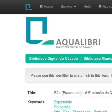
Home
Browse
Help
Access
Skip
navigation
Biblioteca Digital do Cávado
Biblioteca Muni
Please use this identifier to cite or link to this item:
Title
:
Fão (Esposende) - A Procissão da 
Keywords
:
Esposende
Fotografia
Ofir - Fão - Esposende - Portugal