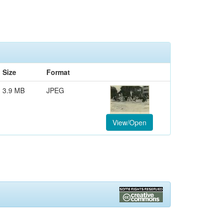
Size
Format
3.9 MB
JPEG
View/Open