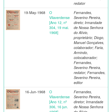
redator
19-May-1968
O
Fernandes,
Vilaverdense
Severino Pereira,
[Ano 12, nº
direto; Irmandade
304, 19 mai.
de Nossa Senhora
1968]
do Alívio,
proprietário; Diogo,
Manuel Gonçalves,
colaborador; Faria,
Armindo,
colocaborador;
Fernandes,
Severino Pereira,
redator; Fernandes,
Severino Pereira,
editor
16-Jun-1968
O
Fernandes,
Vilaverdense
Severino Pereira,
[Ano 12, nº
diretor; Irmandade
306, 16 jun.
de Nossa Senhora
1968]
do Alívio,