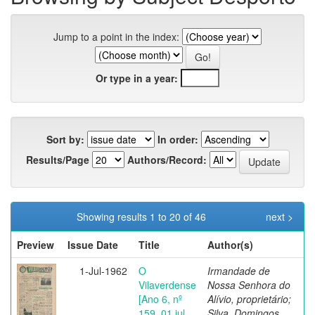
Jump to a point in the index:
Or type in a year:
Sort by:
In order:
Results/Page
Authors/Record:
Showing results 1 to 20 of 46
next >
Preview
Issue Date
Title
Author(s)
1-Jul-1962
O
Irmandade de
Vilaverdense
Nossa Senhora do
[Ano 6, nº
Alívio, proprietário;
159, 01 jul.
Silva, Domingos