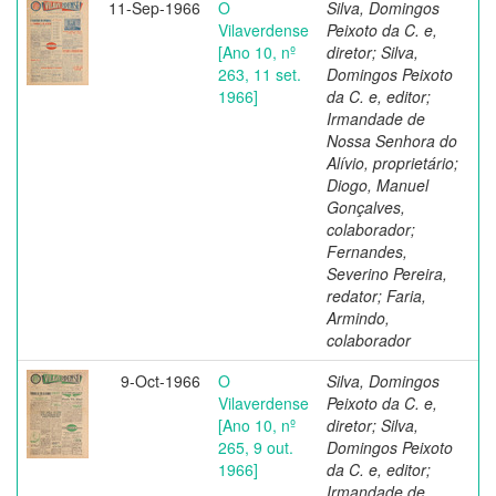
11-Sep-1966
O
Silva, Domingos
Vilaverdense
Peixoto da C. e,
[Ano 10, nº
diretor; Silva,
263, 11 set.
Domingos Peixoto
1966]
da C. e, editor;
Irmandade de
Nossa Senhora do
Alívio, proprietário;
Diogo, Manuel
Gonçalves,
colaborador;
Fernandes,
Severino Pereira,
redator; Faria,
Armindo,
colaborador
9-Oct-1966
O
Silva, Domingos
Vilaverdense
Peixoto da C. e,
[Ano 10, nº
diretor; Silva,
265, 9 out.
Domingos Peixoto
1966]
da C. e, editor;
Irmandade de