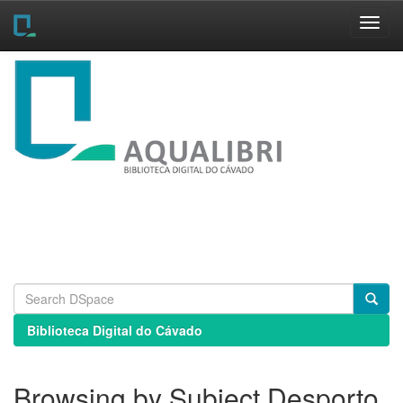
Skip
navigation
Biblioteca Digital do Cávado
Browsing by Subject Desporto