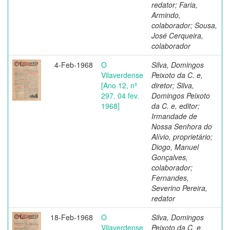
redator; Faria,
Armindo,
colaborador; Sousa,
José Cerqueira,
colaborador
4-Feb-1968
O
Silva, Domingos
Vilaverdense
Peixoto da C. e,
[Ano 12, nº
diretor; Silva,
297, 04 fev.
Domingos Peixoto
1968]
da C. e, editor;
Irmandade de
Nossa Senhora do
Alívio, proprietário;
Diogo, Manuel
Gonçalves,
colaborador;
Fernandes,
Severino Pereira,
redator
18-Feb-1968
O
Silva, Domingos
Vilaverdense
Peixoto da C. e,