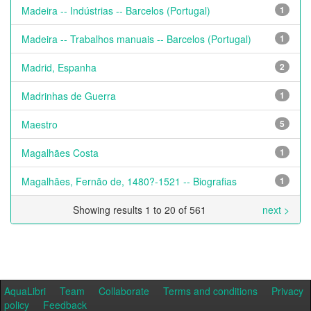
Madeira -- Indústrias -- Barcelos (Portugal)
1
Madeira -- Trabalhos manuais -- Barcelos (Portugal)
1
Madrid, Espanha
2
Madrinhas de Guerra
1
Maestro
5
Magalhães Costa
1
Magalhães, Fernão de, 1480?-1521 -- Biografias
1
Showing results 1 to 20 of 561
next >
AquaLibri
Team
Collaborate
Terms and conditions
Privacy
policy
Feedback