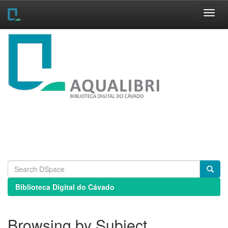
Skip
navigation
Biblioteca Digital do Cávado
Browsing by Subject