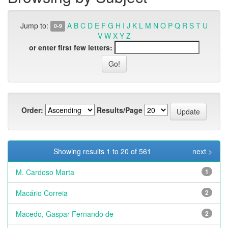
Jump to:
A
B
C
D
E
F
G
H
I
J
K
L
M
N
O
P
Q
R
S
T
U
0-9
V
W
X
Y
Z
or enter first few letters:
Order:
Results/Page
Showing results 1 to 20 of 561
next >
M. Cardoso Marta
1
Macário Correia
2
Macedo, Gaspar Fernando de
2