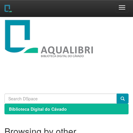
Skip
navigation
Biblioteca Digital do Cávado
Browsing by other