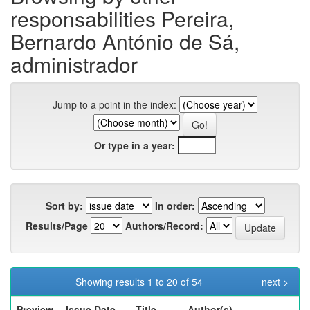
responsabilities Pereira,
Bernardo António de Sá,
administrador
Jump to a point in the index:
Or type in a year:
Sort by:
In order:
Results/Page
Authors/Record:
Showing results 1 to 20 of 54
next >
Preview
Issue Date
Title
Author(s)