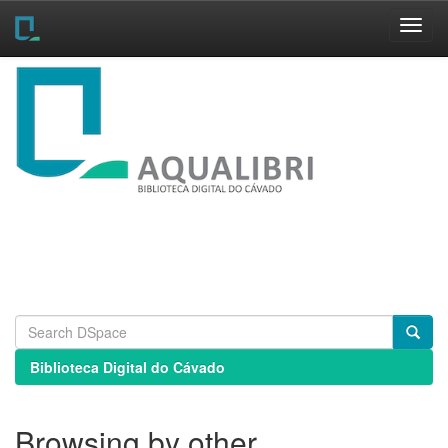
Skip
navigation
Biblioteca Digital do Cávado
Browsing by other