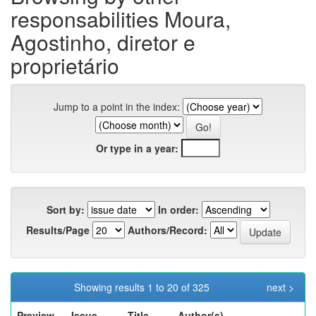
responsabilities Moura,
Agostinho, diretor e
proprietário
Jump to a point in the index:
Or type in a year:
Sort by:
In order:
Results/Page
Authors/Record:
Showing results 1 to 20 of 325
next >
Preview
Issue
Title
Author(s)