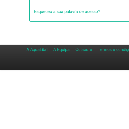
Esqueceu a sua palavra de acesso?
A AquaLibri
A Equipa
Colabore
Termos e condiç