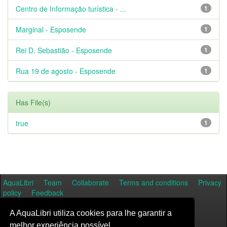
Centro de Informação turística - ...
1
Marginal - Esposende
1
Rei D. Sebastião - Esposende
1
Rua 19 de agosto - Esposende
1
Has File(s)
true
1
AquaLibri
Team
Collaborate
Terms and conditions
Privacy
policy
Feedback
A AquaLibri utiliza cookies para lhe garantir a
melhor experiência possível.