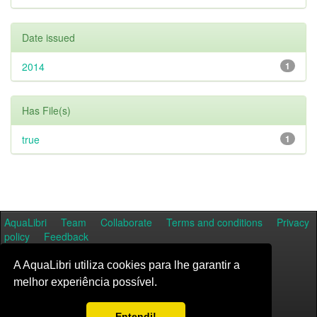
Date issued
2014
1
Has File(s)
true
1
AquaLibri
Team
Collaborate
Terms and conditions
Privacy
policy
Feedback
A AquaLibri utiliza cookies para lhe garantir a
melhor experiência possível.
Entendi!