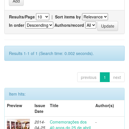
Results/Page
|
Sort items by
In order
Authors/record
Results 1-1 of 1 (Search time: 0.002 seconds).
previous
1
next
Item hits:
Preview
Issue
Title
Author(s)
Date
2014-
Comemorações dos
-
04-25
40 anos do 25 de abril