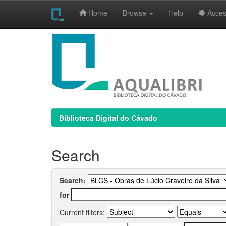
Home
Browse
Help
Access
Skip
navigation
Biblioteca Digital do Cávado
Search
Search:
for
Current filters: