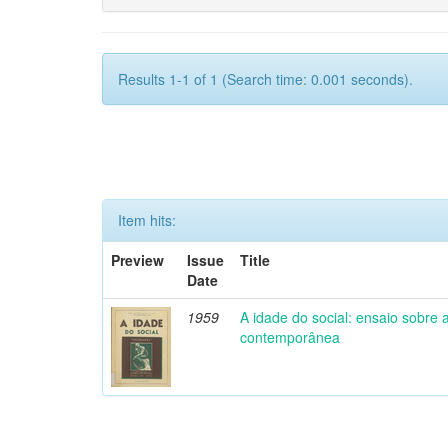
Results 1-1 of 1 (Search time: 0.001 seconds).
Item hits:
Preview
Issue
Title
Date
1959
A idade do social: ensaio sobre
contemporânea