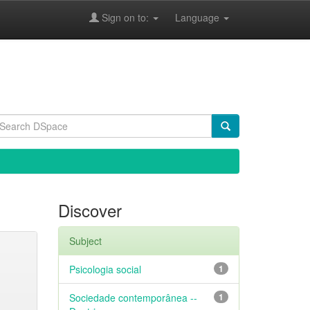
Sign on to:
Language
Discover
Subject
Psicologia social
1
Sociedade contemporânea --
1