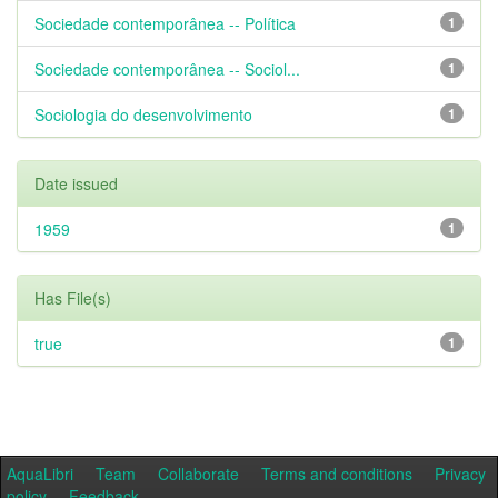
Sociedade contemporânea -- Política
1
Sociedade contemporânea -- Sociol...
1
Sociologia do desenvolvimento
1
Date issued
1959
1
Has File(s)
true
1
AquaLibri
Team
Collaborate
Terms and conditions
Privacy
policy
Feedback