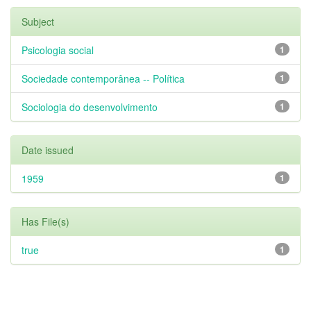
Subject
Psicologia social
1
Sociedade contemporânea -- Política
1
Sociologia do desenvolvimento
1
Date issued
1959
1
Has File(s)
true
1