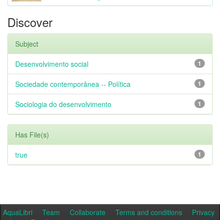
Discover
Subject
Desenvolvimento social
1
Sociedade contemporânea -- Política
1
Sociologia do desenvolvimento
1
Has File(s)
true
1
AquaLibri
Team
Collaborate
Terms and conditions
Privacy