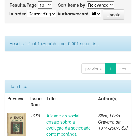
Results/Page
|
Sort items by
In order
Authors/record
Results 1-1 of 1 (Search time: 0.001 seconds).
previous
1
next
Item hits:
Preview
Issue
Title
Author(s)
Date
1959
A idade do social:
Silva, Lúcio
ensaio sobre a
Craveiro da,
evolução da sociedade
1914-2007, S.J.
contemporânea