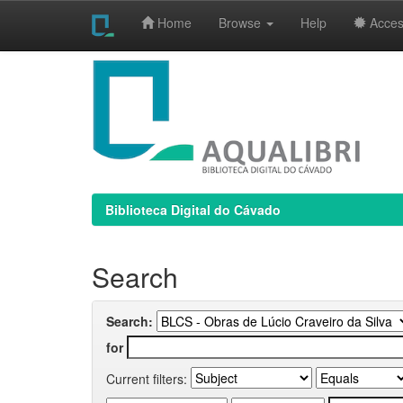
Home
Browse
Help
Access
Skip
navigation
Biblioteca Digital do Cávado
Search
Search:
for
Current filters: