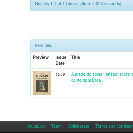
Results 1-1 of 1 (Search time: 0.003 seconds).
Item hits:
Preview
Issue
Title
Date
1959
A idade do social: ensaio sobre
contemporânea
AquaLibri
Team
Collaborate
Terms and conditio