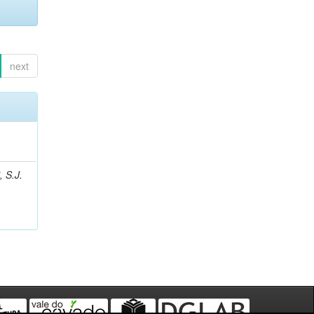
next
, S.J.