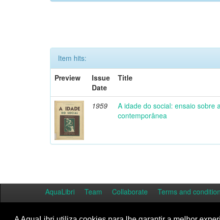
Item hits:
Preview
Issue
Title
Date
1959
A idade do social: ensaio sobre
contemporânea
AquaLibri
Team
Collaborate
Terms and conditio
A AquaLibri utiliza cookies para lhe garantir a melhor exper