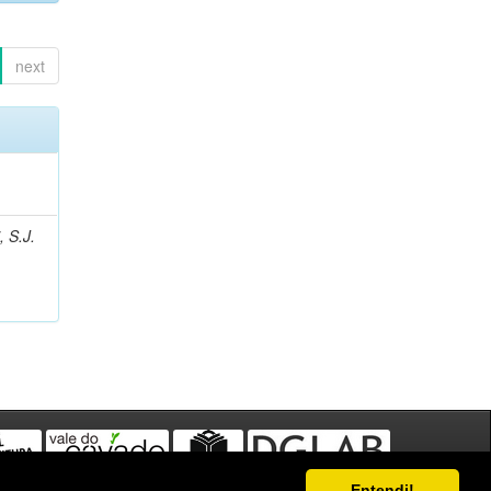
next
, S.J.
Entendi!