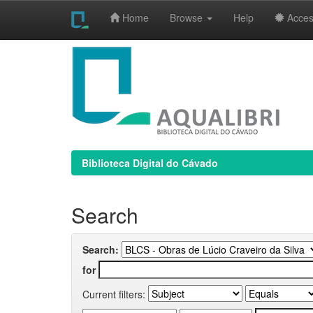
Home
Browse
Help
Access
Skip
navigation
Biblioteca Digital do Cávado
Search
Search:
for
Current filters: