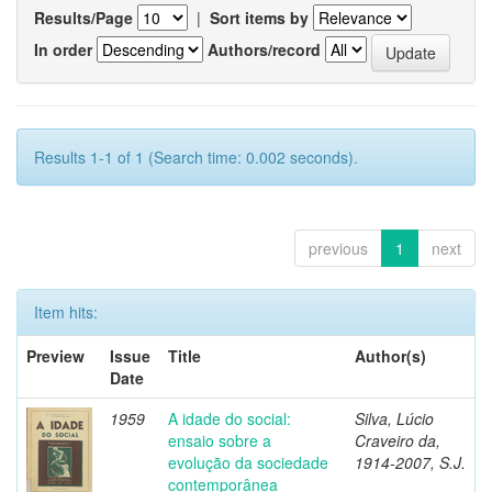
Results/Page
|
Sort items by
In order
Authors/record
Results 1-1 of 1 (Search time: 0.002 seconds).
previous
1
next
Item hits:
Preview
Issue
Title
Author(s)
Date
1959
A idade do social:
Silva, Lúcio
ensaio sobre a
Craveiro da,
evolução da sociedade
1914-2007, S.J.
contemporânea