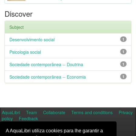
Discover
Subject
Desenvolvimento social
1
Psicologia social
1
Sociedade contemporânea -- Doutrina
1
Sociedade contemporânea -- Economia
1
AquaLibri
Team
Collaborate
Terms and conditions
Privacy
policy
Feedback
A AquaLibri utiliza cookies para lhe garantir a