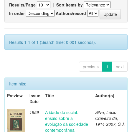
Results/Page
|
Sort items by
In order
Authors/record
Results 1-1 of 1 (Search time: 0.001 seconds).
previous
1
next
Item hits:
Preview
Issue
Title
Author(s)
Date
1959
A idade do social:
Silva, Lúcio
ensaio sobre a
Craveiro da,
evolução da sociedade
1914-2007, S.J.
contemporânea