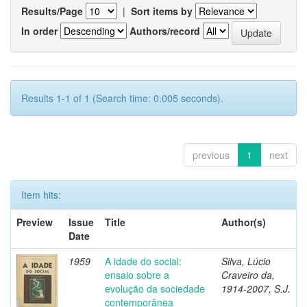
Results/Page
|
Sort items by
In order
Authors/record
Results 1-1 of 1 (Search time: 0.005 seconds).
previous
1
next
Item hits:
Preview
Issue
Title
Author(s)
Date
1959
A idade do social:
Silva, Lúcio
ensaio sobre a
Craveiro da,
evolução da sociedade
1914-2007, S.J.
contemporânea