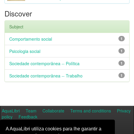
Discover
Subject
Comportamento social
1
Psicologia social
1
Sociedade contemporânea -- Política
1
Sociedade contemporânea -- Trabalho
1
AquaLibri
Team
Collaborate
Terms and conditions
Privacy
policy
Feedback
A AquaLibri utiliza cookies para lhe garantir a