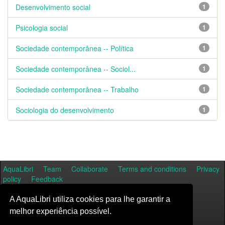
Desenvolvimento social
1
Psicologia social
1
Sociedade contemporânea -- Política
1
Sociedade contemporânea -- Sociol...
1
Sociedade contemporânea -- Trabalho
1
Sociologia do desenvolvimento
1
AquaLibri
Team
Collaborate
Terms and conditions
Privacy
policy
Feedback
A AquaLibri utiliza cookies para lhe garantir a
melhor experiência possível.