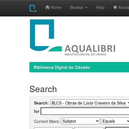
Home
Browse
Help
Access
Skip
navigation
Biblioteca Digital do Cávado
Search
Search:
for
Current filters: