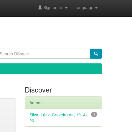
Sign on to:
Language
Discover
Author
Silva, Lúcio Craveiro da, 1914-
1
20...