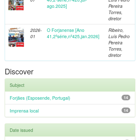
ago.2025]
Pereira
Torres,
diretor
2026-
O Forjanense [Ano
Ribeiro,
01
41,2ºsérie,nº425,jan.2026]
Luís Pedro
Pereira
Torres,
diretor
Discover
Subject
Forjães (Esposende, Portugal)
14
Imprensa local
14
Date issued