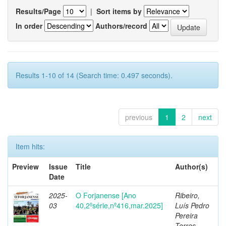
Results/Page
|
Sort items by
In order
Authors/record
Results 1-10 of 14 (Search time: 0.497 seconds).
previous
1
2
next
Item hits:
Preview
Issue
Title
Author(s)
Date
2025-
O Forjanense [Ano
Ribeiro,
03
40,2ºsérie,nº416,mar.2025]
Luís Pedro
Pereira
Torres,