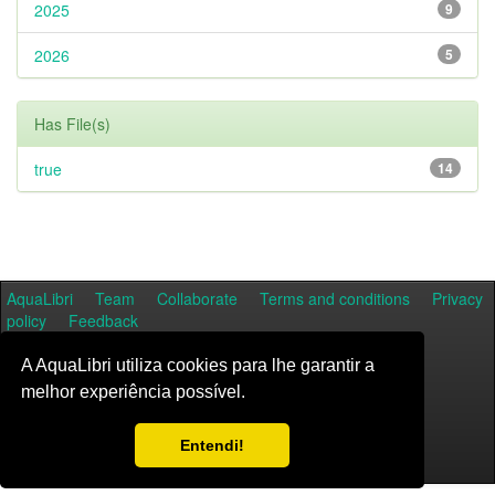
2025
9
2026
5
Has File(s)
true
14
AquaLibri
Team
Collaborate
Terms and conditions
Privacy
policy
Feedback
A AquaLibri utiliza cookies para lhe garantir a
melhor experiência possível.
Entendi!