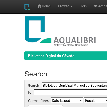
Home
Browse
Help
Access
Skip
navigation
Biblioteca Digital do Cávado
Search
Search:
for
Current filters: