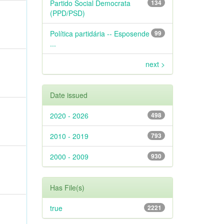
Partido Social Democrata
134
(PPD/PSD)
Política partidária -- Esposende
99
...
next >
Date issued
2020 - 2026
498
2010 - 2019
793
2000 - 2009
930
Has File(s)
true
2221