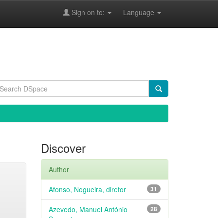
Sign on to:
Language
Discover
Author
Afonso, Nogueira, diretor
31
Azevedo, Manuel António
28