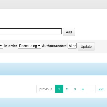
In order
Authors/record
previous
1
2
3
4
...
223