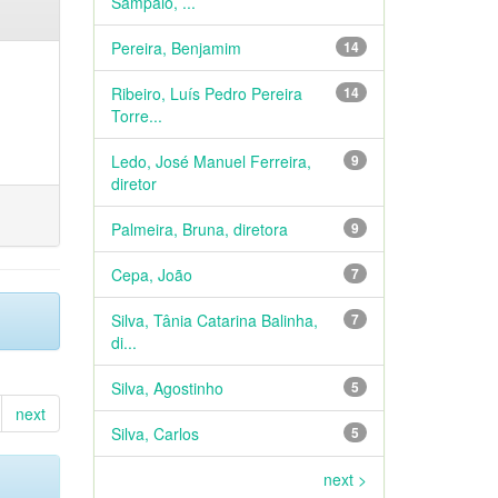
Sampaio, ...
Pereira, Benjamim
14
Ribeiro, Luís Pedro Pereira
14
Torre...
Ledo, José Manuel Ferreira,
9
diretor
Palmeira, Bruna, diretora
9
Cepa, João
7
Silva, Tânia Catarina Balinha,
7
di...
Silva, Agostinho
5
next
Silva, Carlos
5
next >