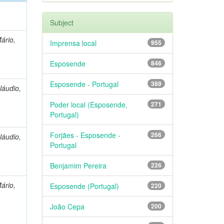
Subject
Mário,
Imprensa local
955
Esposende
846
Esposende - Portugal
389
láudio,
Poder local (Esposende,
271
Portugal)
Forjães - Esposende -
266
láudio,
Portugal
Benjamim Pereira
226
Mário,
Esposende (Portugal)
220
João Cepa
200