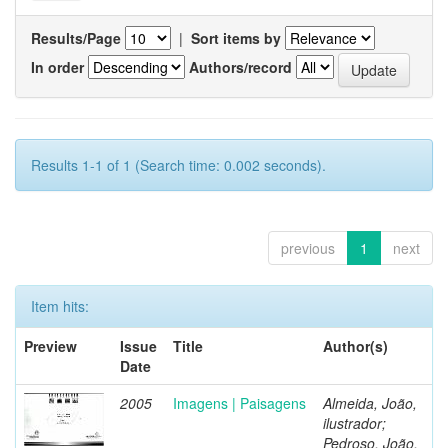
Results/Page
|
Sort items by
In order
Authors/record
Results 1-1 of 1 (Search time: 0.002 seconds).
previous
1
next
Item hits:
Preview
Issue
Title
Author(s)
Date
2005
Imagens | Paisagens
Almeida, João,
ilustrador;
Pedroso, João,