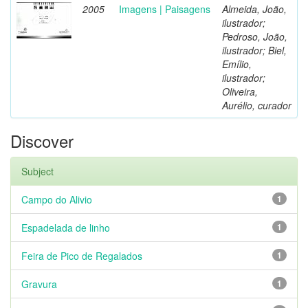
2005
Imagens | Paisagens
Almeida, João,
ilustrador;
Pedroso, João,
ilustrador; Biel,
Emílio,
ilustrador;
Oliveira,
Aurélio, curador
Discover
Subject
Campo do Alivio
1
Espadelada de linho
1
Feira de Pico de Regalados
1
Gravura
1