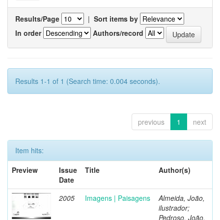
Results/Page
|
Sort items by
In order
Authors/record
Results 1-1 of 1 (Search time: 0.004 seconds).
previous
1
next
Item hits:
Preview
Issue
Title
Author(s)
Date
2005
Imagens | Paisagens
Almeida, João,
ilustrador;
Pedroso, João,