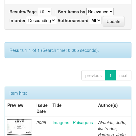
Results/Page
|
Sort items by
In order
Authors/record
Results 1-1 of 1 (Search time: 0.005 seconds).
previous
1
next
Item hits:
Preview
Issue
Title
Author(s)
Date
2005
Imagens | Paisagens
Almeida, João,
ilustrador;
Pedroso, João,