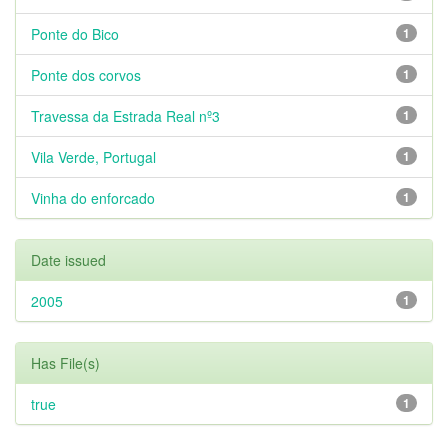
Ponte do Bico
1
Ponte dos corvos
1
Travessa da Estrada Real nº3
1
Vila Verde, Portugal
1
Vinha do enforcado
1
Date issued
2005
1
Has File(s)
true
1