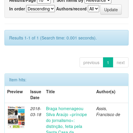
In order
Authors/record
Results 1-1 of 1 (Search time: 0.001 seconds).
previous
1
next
Item hits:
Preview
Issue
Title
Author(s)
Date
2018-
Braga homenageou
Assis,
03-18
Silva Araújo «príncipe
Francisco de
do jornalismo»:
distinção, feita pela
Santa Casa da