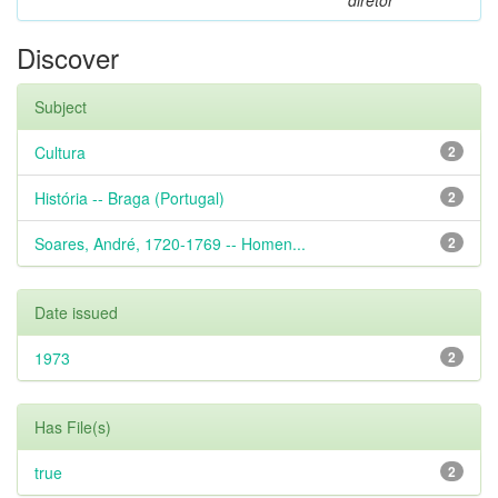
Discover
Subject
Cultura
2
História -- Braga (Portugal)
2
Soares, André, 1720-1769 -- Homen...
2
Date issued
1973
2
Has File(s)
true
2