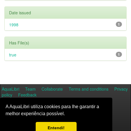
Date issued
1998
1
Has File(s)
true
1
AquaLibri
Team
Collaborate
Terms and conditions
Privacy
policy
Feedback
A AquaLibri utiliza cookies para lhe garantir a
melhor experiência possível.
Entendi!